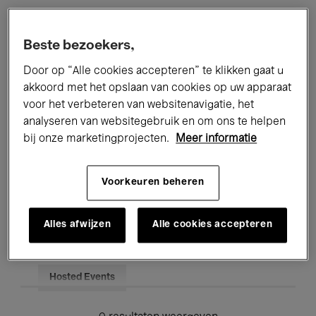
Alle evenementen
Concerten
Beste bezoekers,
Tentoonstellingen
Films
Door op “Alle cookies accepteren” te klikken gaat u
akkoord met het opslaan van cookies op uw apparaat
Performances
Lezingen & Debatten
voor het verbeteren van websitenavigatie, het
analyseren van websitegebruik en om ons te helpen
Jazz
Klassieke Muziek
Global Music
bij onze marketingprojecten.
Meer informatie
Elektronische Muziek
Voorkeuren beheren
Voor iedereen
Kids’ Palace
Alles afwijzen
Alle cookies accepteren
Onderwijs
Rondleidingen
Hosted Events