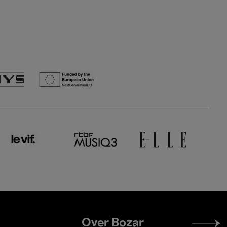
Footer
Over Bozar