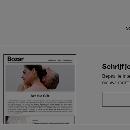
Sc
Schrijf j
Bepaal je int
nieuws recht 