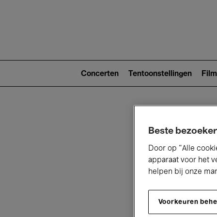
Main
navigat
Main
navigation
Concerten
Tentoonstellingen
Film
(level
2)
Beste bezoeker
Door op “Alle cooki
apparaat voor het v
helpen bij onze ma
V
Voorkeuren beh
D