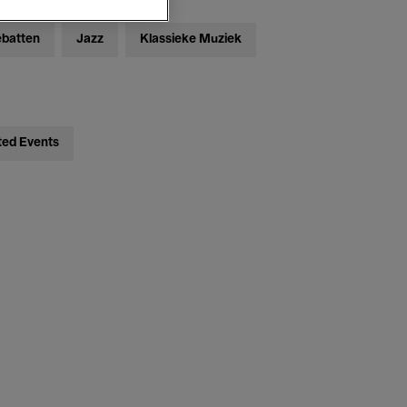
ebatten
Jazz
Klassieke Muziek
ted Events