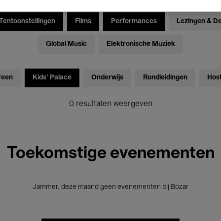
Tentoonstellingen
Films
Performances
Lezingen & D
Global Music
Elektronische Muziek
reen
Kids’ Palace
Onderwijs
Rondleidingen
Hos
0 resultaten weergeven
Toekomstige evenementen
Jammer, deze maand geen evenementen bij Bozar