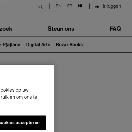
Inloggen
EN
FR
NL
Submit search
zoek
Steun ons
FAQ
e P(a)lace
Digital Arts
Bozar Books
cookies op uw
bruik en om ons te
 cookies accepteren
26