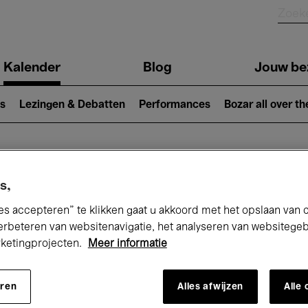
Kalender
Blog
Jouw be
ion
s
Lezingen & Debatten
Performances
Bozar all over th
Nu bij Bozar
s,
es accepteren” te klikken gaat u akkoord met het opslaan van 
erbeteren van websitenavigatie, het analyseren van websitege
rketingprojecten.
Meer informatie
andaag
Komende 7 dagen
December
eren
Alles afwijzen
Alle
insdag 01 - Donderdag 31 December 20