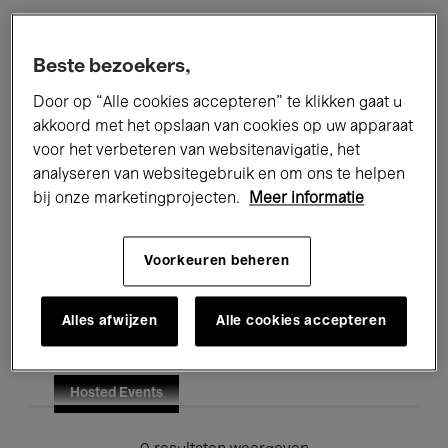
Alle evenementen
Concerten
Beste bezoekers,
Tentoonstellingen
Films
Door op “Alle cookies accepteren” te klikken gaat u
akkoord met het opslaan van cookies op uw apparaat
Performances
Lezingen & Debatten
voor het verbeteren van websitenavigatie, het
analyseren van websitegebruik en om ons te helpen
Jazz
Klassieke Muziek
Global Music
bij onze marketingprojecten.
Meer informatie
Elektronische Muziek
Voorkeuren beheren
Voor iedereen
Kids’ Palace
Alles afwijzen
Alle cookies accepteren
Onderwijs
Rondleidingen
Hosted Events