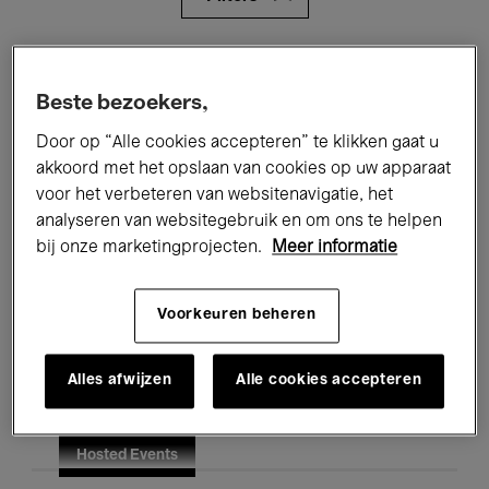
Alle evenementen
Concerten
Beste bezoekers,
Tentoonstellingen
Films
Door op “Alle cookies accepteren” te klikken gaat u
Performances
Lezingen & Debatten
akkoord met het opslaan van cookies op uw apparaat
voor het verbeteren van websitenavigatie, het
Jazz
Klassieke Muziek
Global Music
analyseren van websitegebruik en om ons te helpen
bij onze marketingprojecten.
Meer informatie
Elektronische Muziek
Voorkeuren beheren
Voor iedereen
Kids’ Palace
Alles afwijzen
Alle cookies accepteren
Onderwijs
Rondleidingen
Hosted Events