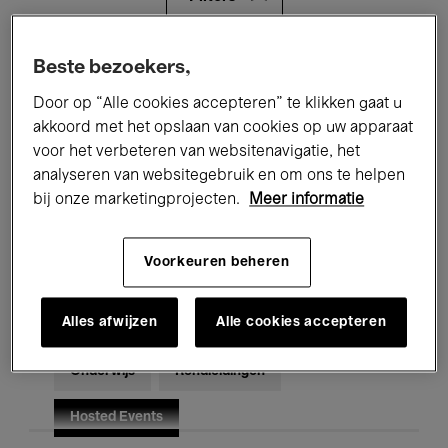
Alle evenementen
Concerten
Beste bezoekers,
Door op “Alle cookies accepteren” te klikken gaat u
Tentoonstellingen
Films
akkoord met het opslaan van cookies op uw apparaat
voor het verbeteren van websitenavigatie, het
Performances
Lezingen & Debatten
analyseren van websitegebruik en om ons te helpen
Jazz
Klassieke Muziek
Global Music
bij onze marketingprojecten.
Meer informatie
Elektronische Muziek
Voorkeuren beheren
Alles afwijzen
Alle cookies accepteren
Voor iedereen
Kids’ Palace
Onderwijs
Rondleidingen
Hosted Events