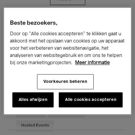
Alle evenementen
Concerten
Beste bezoekers,
Tentoonstellingen
Films
Door op “Alle cookies accepteren” te klikken gaat u
akkoord met het opslaan van cookies op uw apparaat
Performances
Lezingen & Debatten
voor het verbeteren van websitenavigatie, het
analyseren van websitegebruik en om ons te helpen
Jazz
Klassieke Muziek
Global Music
bij onze marketingprojecten.
Meer informatie
Elektronische Muziek
Voorkeuren beheren
Voor iedereen
Kids’ Palace
Alles afwijzen
Alle cookies accepteren
Onderwijs
Rondleidingen
Hosted Events