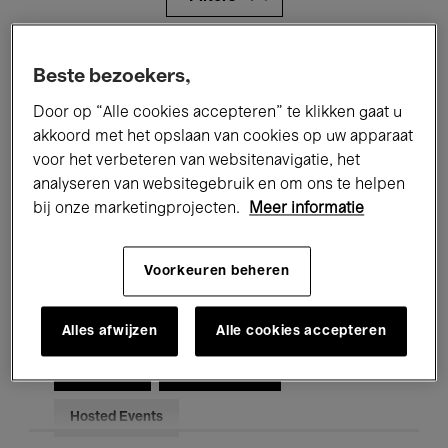
Alle evenementen
Concerten
Beste bezoekers,
Tentoonstellingen
Films
Door op “Alle cookies accepteren” te klikken gaat u
akkoord met het opslaan van cookies op uw apparaat
Performances
Lezingen & Debatten
voor het verbeteren van websitenavigatie, het
analyseren van websitegebruik en om ons te helpen
Jazz
Klassieke Muziek
Global Music
bij onze marketingprojecten.
Meer informatie
Elektronische Muziek
Voorkeuren beheren
Voor iedereen
Kids’ Palace
Alles afwijzen
Alle cookies accepteren
Onderwijs
Rondleidingen
Hosted Events