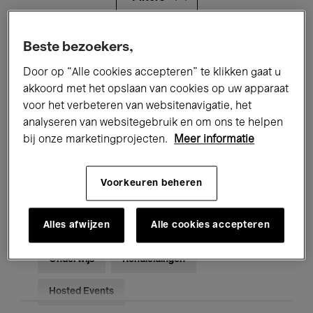
Alle evenementen
Concerten
Beste bezoekers,
Door op “Alle cookies accepteren” te klikken gaat u
Tentoonstellingen
Films
akkoord met het opslaan van cookies op uw apparaat
voor het verbeteren van websitenavigatie, het
Performances
Lezingen & Debatten
analyseren van websitegebruik en om ons te helpen
Jazz
Klassieke Muziek
Global Music
bij onze marketingprojecten.
Meer informatie
Elektronische Muziek
Voorkeuren beheren
Alles afwijzen
Alle cookies accepteren
Voor iedereen
Kids’ Palace
Onderwijs
Rondleidingen
Hosted Events