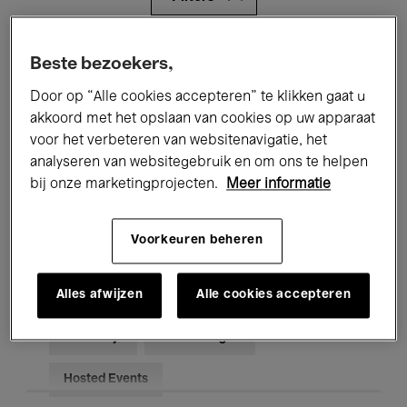
Alle evenementen
Concerten
Beste bezoekers,
Door op “Alle cookies accepteren” te klikken gaat u
Tentoonstellingen
Films
akkoord met het opslaan van cookies op uw apparaat
Performances
Lezingen & Debatten
voor het verbeteren van websitenavigatie, het
analyseren van websitegebruik en om ons te helpen
Jazz
Klassieke Muziek
Global Music
bij onze marketingprojecten.
Meer informatie
Elektronische Muziek
Voorkeuren beheren
Alles afwijzen
Alle cookies accepteren
Voor iedereen
Kids’ Palace
Onderwijs
Rondleidingen
Hosted Events