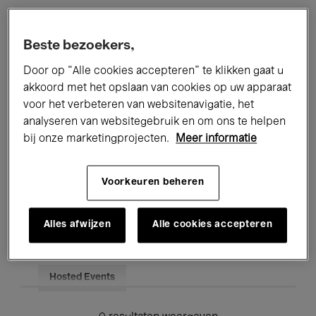
Alle evenementen
Concerten
Beste bezoekers,
Tentoonstellingen
Films
Door op “Alle cookies accepteren” te klikken gaat u
akkoord met het opslaan van cookies op uw apparaat
Performances
Lezingen & Debatten
voor het verbeteren van websitenavigatie, het
analyseren van websitegebruik en om ons te helpen
Jazz
Klassieke Muziek
Global Music
bij onze marketingprojecten.
Meer informatie
Elektronische Muziek
Voorkeuren beheren
Voor iedereen
Kids’ Palace
Alles afwijzen
Alle cookies accepteren
Onderwijs
Rondleidingen
Hosted Events