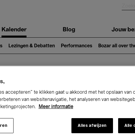
Kalender
Blog
Jouw be
ion
s
Lezingen & Debatten
Performances
Bozar all over th
Nu bij Bozar
s,
es accepteren” te klikken gaat u akkoord met het opslaan van 
erbeteren van websitenavigatie, het analyseren van websitege
rketingprojecten.
Meer informatie
andaag
Komende 7 dagen
Maart
eren
Alles afwijzen
Alle
Maandag 01 - Woensdag 31 Maart 2027