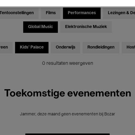
Tentoonstellingen
Films
Performances
Lezingen & D
Global Music
Elektronische Muziek
reen
Kids’ Palace
Onderwijs
Rondleidingen
Hos
0 resultaten weergeven
Toekomstige evenementen
Jammer, deze maand geen evenementen bij Bozar