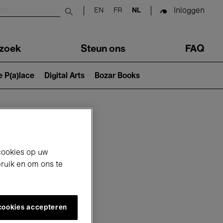
Inloggen
EN
FR
NL
Submit search
zoek
Steun ons
FAQ
e P(a)lace
Digital Arts
Bozar Books
cookies op uw
bruik en om ons te
 cookies accepteren