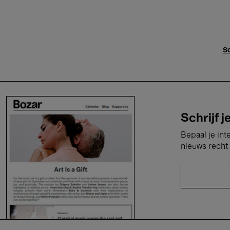
Sc
Schrijf j
Bepaal je int
nieuws recht 