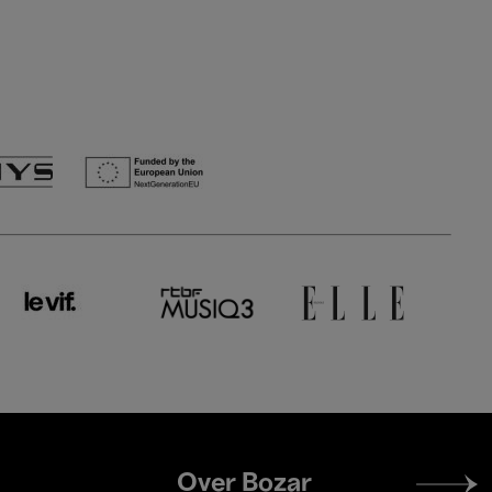
Footer
Over Bozar