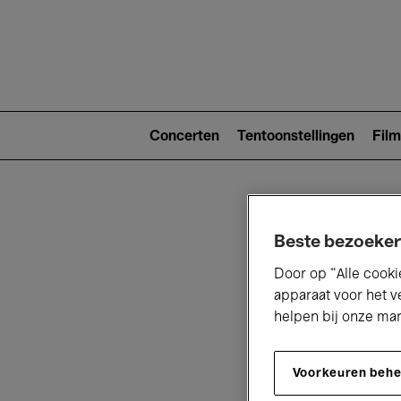
Main
navigat
Main
navigation
Concerten
Tentoonstellingen
Film
(level
2)
Beste bezoeker
Door op “Alle cooki
apparaat voor het v
helpen bij onze ma
V
Voorkeuren beh