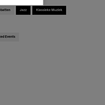
ebatten
Jazz
Klassieke Muziek
ted Events