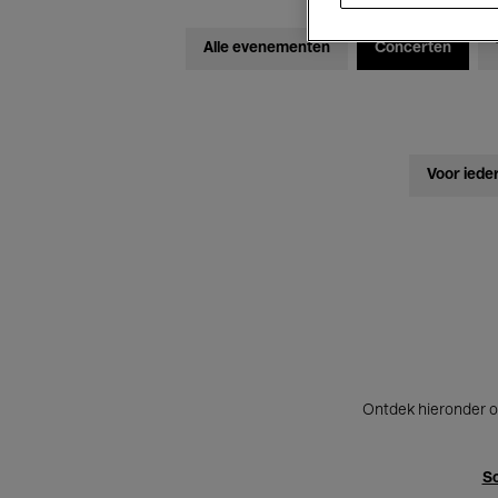
Alle evenementen
Concerten
Voor iede
Ontdek hieronder o
Sc