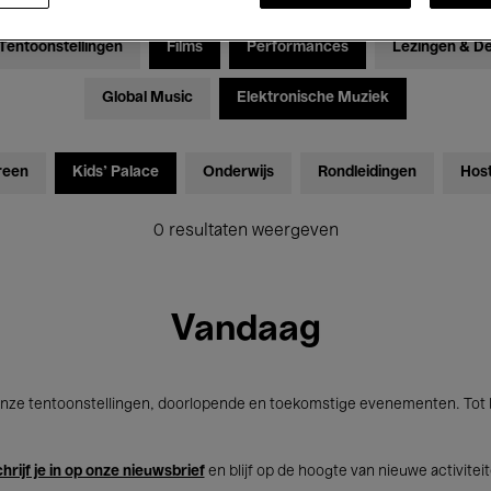
Tentoonstellingen
Films
Performances
Lezingen & D
Global Music
Elektronische Muziek
reen
Kids’ Palace
Onderwijs
Rondleidingen
Hos
0 resultaten weergeven
Vandaag
nze tentoonstellingen, doorlopende en toekomstige evenementen. Tot b
hrijf je in op onze nieuwsbrief
en blijf op de hoogte van nieuwe activitei