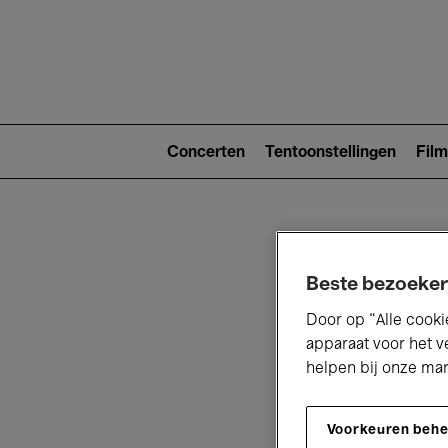
Main
navigat
Main
navigation
Concerten
Tentoonstellingen
Film
(level
2)
Beste bezoeker
Door op “Alle cooki
apparaat voor het v
V
helpen bij onze ma
Voorkeuren beh