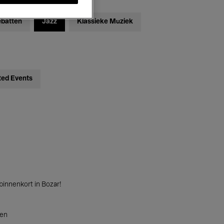
ebatten
Jazz
Klassieke Muziek
ted Events
innenkort in Bozar!
ten