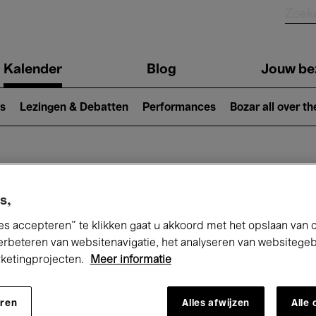
Kalender
Blog
Jouw be
ion
s
Lezingen & Debatten
Performances
Bozar all over th
Nu bij Bozar
s,
es accepteren” te klikken gaat u akkoord met het opslaan van 
erbeteren van websitenavigatie, het analyseren van websitege
andaag
Komende 7 dagen
Augustus
rketingprojecten.
Meer informatie
Zaterdag 01 - Maandag 31 Augustus 202
eren
Alles afwijzen
Alle