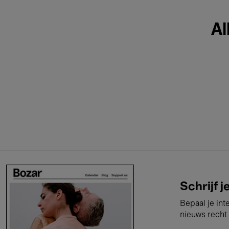
Al
Schrijf j
Bepaal je int
nieuws recht 