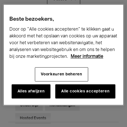
Alle evenementen
Concerten
Beste bezoekers,
Door op “Alle cookies accepteren” te klikken gaat u
Tentoonstellingen
Films
akkoord met het opslaan van cookies op uw apparaat
voor het verbeteren van websitenavigatie, het
Performances
Lezingen & Debatten
analyseren van websitegebruik en om ons te helpen
Jazz
Klassieke Muziek
Global Music
bij onze marketingprojecten.
Meer informatie
Elektronische Muziek
Voorkeuren beheren
Alles afwijzen
Alle cookies accepteren
Voor iedereen
Kids’ Palace
Onderwijs
Rondleidingen
Hosted Events