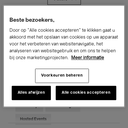
Alle evenementen
Concerten
Beste bezoekers,
Door op “Alle cookies accepteren” te klikken gaat u
Tentoonstellingen
Films
akkoord met het opslaan van cookies op uw apparaat
Performances
Lezingen & Debatten
voor het verbeteren van websitenavigatie, het
analyseren van websitegebruik en om ons te helpen
Jazz
Klassieke Muziek
Global Music
bij onze marketingprojecten.
Meer informatie
Elektronische Muziek
Voorkeuren beheren
Alles afwijzen
Alle cookies accepteren
Voor iedereen
Kids’ Palace
Onderwijs
Rondleidingen
Hosted Events