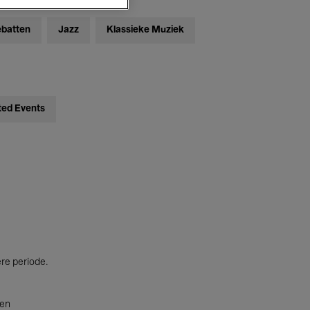
ebatten
Jazz
Klassieke Muziek
ted Events
ere periode.
ten