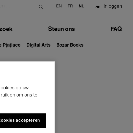
Inloggen
EN
FR
NL
Submit search
zoek
Steun ons
FAQ
e P(a)lace
Digital Arts
Bozar Books
cookies op uw
bruik en om ons te
 cookies accepteren