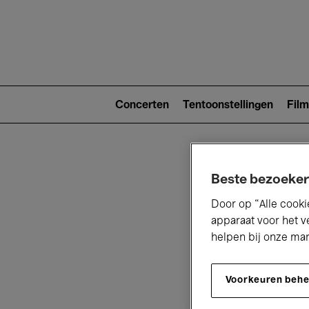
Main
navigat
Main
navigation
Concerten
Tentoonstellingen
Film
(level
2)
Beste bezoeker
Door op “Alle cooki
apparaat voor het v
helpen bij onze ma
V
Voorkeuren beh