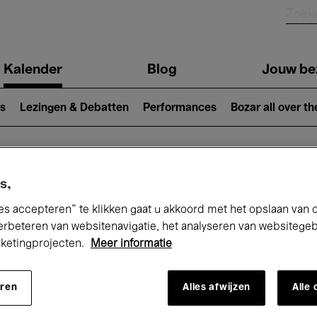
Kalender
Blog
Jouw be
ion
s
Lezingen & Debatten
Performances
Bozar all over th
Nu bij Bozar
s,
es accepteren” te klikken gaat u akkoord met het opslaan van 
erbeteren van websitenavigatie, het analyseren van websitege
rketingprojecten.
Meer informatie
andaag
Komende 7 dagen
Maand
eren
Alles afwijzen
Alle
Vrijdag 15 - Zaterdag 23 Mei 2026