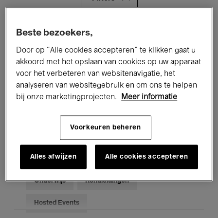
Alle evenementen
Concerten
Beste bezoekers,
Door op “Alle cookies accepteren” te klikken gaat u
Tentoonstellingen
Films
akkoord met het opslaan van cookies op uw apparaat
voor het verbeteren van websitenavigatie, het
Performances
Lezingen & Debatten
analyseren van websitegebruik en om ons te helpen
Jazz
Klassieke Muziek
Global Music
bij onze marketingprojecten.
Meer informatie
Elektronische Muziek
Voorkeuren beheren
Alles afwijzen
Alle cookies accepteren
Voor iedereen
Kids’ Palace
Onderwijs
Rondleidingen
Hosted Events