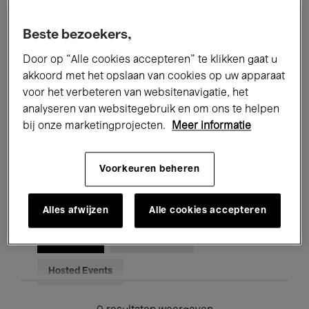
Alle evenementen
Concerten
Beste bezoekers,
Tentoonstellingen
Films
Door op “Alle cookies accepteren” te klikken gaat u
akkoord met het opslaan van cookies op uw apparaat
Performances
Lezingen & Debatten
voor het verbeteren van websitenavigatie, het
analyseren van websitegebruik en om ons te helpen
Jazz
Klassieke Muziek
Global Music
bij onze marketingprojecten.
Meer informatie
Elektronische Muziek
Voorkeuren beheren
Voor iedereen
Kids’ Palace
Alles afwijzen
Alle cookies accepteren
Onderwijs
Rondleidingen
Hosted Events