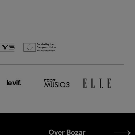
Footer
Over Bozar