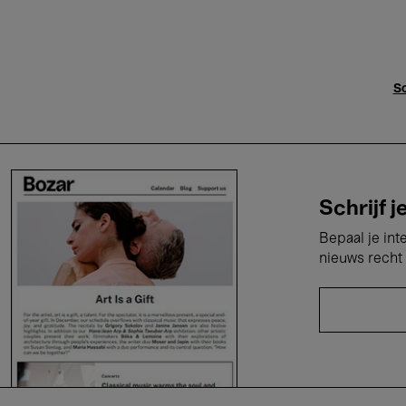
Sc
Schrijf j
Bepaal je int
nieuws recht 