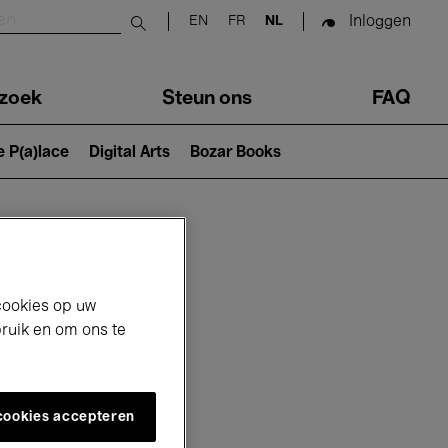
Inloggen
EN
FR
NL
Submit search
zoek
Steun ons
FAQ
e P(a)lace
Digital Arts
Bozar Books
cookies op uw
bruik en om ons te
 cookies accepteren
26