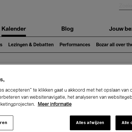
Kalender
Blog
Jouw be
ion
s
Lezingen & Debatten
Performances
Bozar all over th
Nu bij Bozar
s,
es accepteren” te klikken gaat u akkoord met het opslaan van 
erbeteren van websitenavigatie, het analyseren van websitege
rketingprojecten.
Meer informatie
andaag
Komende 7 dagen
September
eren
Alles afwijzen
Alle
insdag 01 - Woensdag 30 September 20