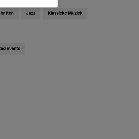
ebatten
Jazz
Klassieke Muziek
ted Events