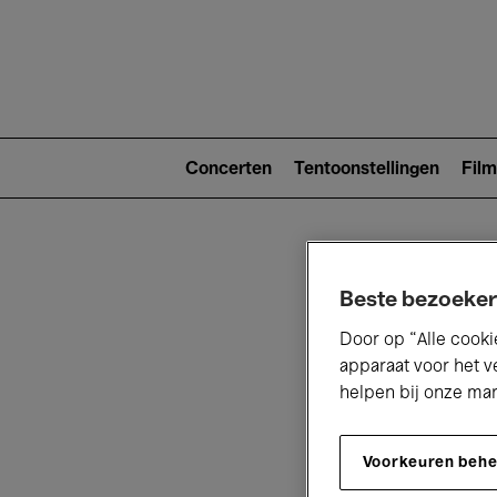
Main
navigat
Main
navigation
Concerten
Tentoonstellingen
Film
(level
2)
Beste bezoeker
Door op “Alle cooki
apparaat voor het v
helpen bij onze ma
V
Voorkeuren beh
D