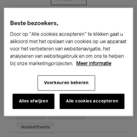
Alle evenementen
Concerten
Beste bezoekers,
Tentoonstellingen
Films
Door op “Alle cookies accepteren” te klikken gaat u
akkoord met het opslaan van cookies op uw apparaat
Performances
Lezingen & Debatten
voor het verbeteren van websitenavigatie, het
analyseren van websitegebruik en om ons te helpen
Jazz
Klassieke Muziek
Global Music
bij onze marketingprojecten.
Meer informatie
Elektronische Muziek
Voorkeuren beheren
Voor iedereen
Kids’ Palace
Alles afwijzen
Alle cookies accepteren
Onderwijs
Rondleidingen
Hosted Events