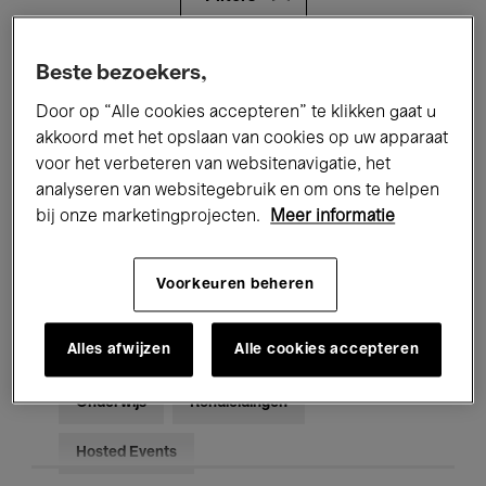
Alle evenementen
Concerten
Beste bezoekers,
Door op “Alle cookies accepteren” te klikken gaat u
Tentoonstellingen
Films
akkoord met het opslaan van cookies op uw apparaat
voor het verbeteren van websitenavigatie, het
Performances
Lezingen & Debatten
analyseren van websitegebruik en om ons te helpen
Jazz
Klassieke Muziek
Global Music
bij onze marketingprojecten.
Meer informatie
Elektronische Muziek
Voorkeuren beheren
Alles afwijzen
Alle cookies accepteren
Voor iedereen
Kids’ Palace
Onderwijs
Rondleidingen
Hosted Events