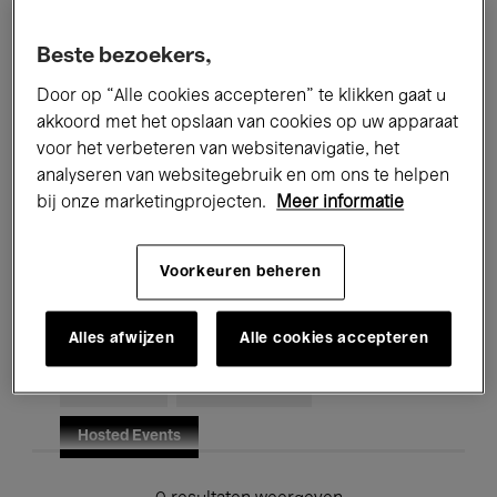
Alle evenementen
Concerten
Beste bezoekers,
Tentoonstellingen
Films
Door op “Alle cookies accepteren” te klikken gaat u
akkoord met het opslaan van cookies op uw apparaat
Performances
Lezingen & Debatten
voor het verbeteren van websitenavigatie, het
analyseren van websitegebruik en om ons te helpen
Jazz
Klassieke Muziek
Global Music
bij onze marketingprojecten.
Meer informatie
Elektronische Muziek
Voorkeuren beheren
Voor iedereen
Kids’ Palace
Alles afwijzen
Alle cookies accepteren
Onderwijs
Rondleidingen
Hosted Events