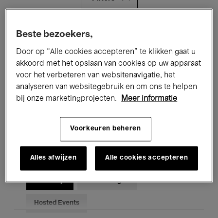
Alle evenementen
Concerten
Beste bezoekers,
Door op “Alle cookies accepteren” te klikken gaat u
Tentoonstellingen
Films
akkoord met het opslaan van cookies op uw apparaat
Performances
Lezingen & Debatten
voor het verbeteren van websitenavigatie, het
analyseren van websitegebruik en om ons te helpen
Jazz
Klassieke Muziek
Global Music
bij onze marketingprojecten.
Meer informatie
Elektronische Muziek
Voorkeuren beheren
Alles afwijzen
Alle cookies accepteren
Voor iedereen
Kids’ Palace
Onderwijs
Rondleidingen
Hosted Events