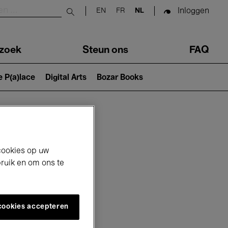
Inloggen
EN
FR
NL
Submit search
zoek
Steun ons
FAQ
e P(a)lace
Digital Arts
Bozar Books
cookies op uw
bruik en om ons te
 cookies accepteren