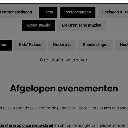
Tentoonstellingen
Films
Performances
Lezingen & D
Global Music
Elektronische Muziek
reen
Kids’ Palace
Onderwijs
Rondleidingen
Hos
0 resultaten weergeven
Afgelopen evenementen
s te zien voor de geselecteerde periode. Wijzig je filters of kies een and
hrijf je in op onze nieuwsbrief
en blijf op de hoogte van nieuwe activitei