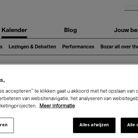
Kalender
Blog
Jouw be
ion
s
Lezingen & Debatten
Performances
Bozar all over th
Nu bij Bozar
s,
es accepteren” te klikken gaat u akkoord met het opslaan van 
erbeteren van websitenavigatie, het analyseren van websitege
rketingprojecten.
Meer informatie
andaag
Komende 7 dagen
Maand
eren
Alles afwijzen
Alle
Zaterdag 11 - Zondag 19 April 2026