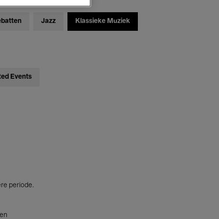
ebatten
Jazz
Klassieke Muziek
ted Events
ere periode.
ten