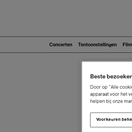
Main
navigat
Main
navigation
Concerten
Tentoonstellingen
Film
(level
2)
Beste bezoeker
Door op “Alle cooki
apparaat voor het v
helpen bij onze ma
V
Voorkeuren beh