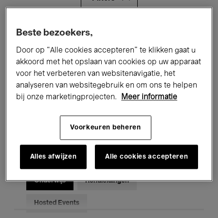
Alle evenementen
Concerten
Beste bezoekers,
Door op “Alle cookies accepteren” te klikken gaat u
Tentoonstellingen
Films
akkoord met het opslaan van cookies op uw apparaat
voor het verbeteren van websitenavigatie, het
Performances
Lezingen & Debatten
analyseren van websitegebruik en om ons te helpen
Jazz
Klassieke Muziek
Global Music
bij onze marketingprojecten.
Meer informatie
Elektronische Muziek
Voorkeuren beheren
Alles afwijzen
Alle cookies accepteren
Voor iedereen
Kids’ Palace
Onderwijs
Rondleidingen
Hosted Events