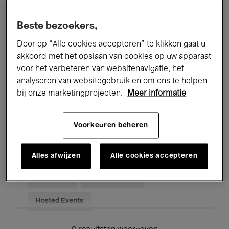
Alle evenementen
Concerten
Beste bezoekers,
Tentoonstellingen
Films
Door op “Alle cookies accepteren” te klikken gaat u
akkoord met het opslaan van cookies op uw apparaat
Performances
Lezingen & Debatten
voor het verbeteren van websitenavigatie, het
analyseren van websitegebruik en om ons te helpen
Jazz
Klassieke Muziek
Global Music
bij onze marketingprojecten.
Meer informatie
Elektronische Muziek
Voorkeuren beheren
Voor iedereen
Kids’ Palace
Alles afwijzen
Alle cookies accepteren
Onderwijs
Rondleidingen
Hosted Events