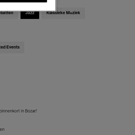
ebatten
Jazz
Klassieke Muziek
ted Events
innenkort in Bozar!
ten