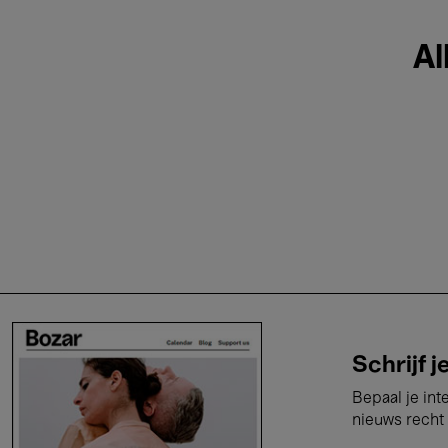
Al
Schrijf j
Bepaal je int
nieuws recht 