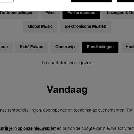
Tentoonstellingen
Films
Performances
Lezingen & D
Global Music
Elektronische Muziek
reen
Kids’ Palace
Onderwijs
Rondleidingen
Hos
0 resultaten weergeven
Vandaag
nze tentoonstellingen, doorlopende en toekomstige evenementen. Tot b
hrijf je in op onze nieuwsbrief
en blijf op de hoogte van nieuwe activitei