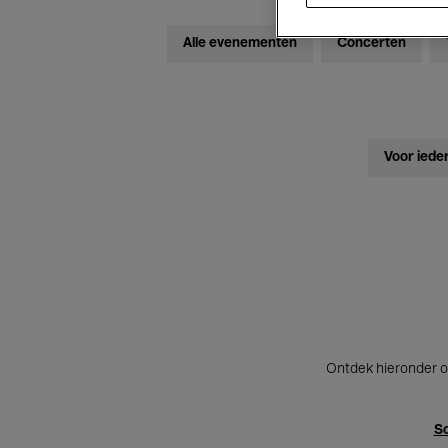
Alle evenementen
Concerten
Voor iede
Ontdek hieronder o
Sc