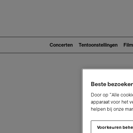
Main
navigat
Main
navigation
Concerten
Tentoonstellingen
Film
(level
2)
Beste bezoeker
Door op “Alle cooki
apparaat voor het v
V
helpen bij onze ma
Voorkeuren beh