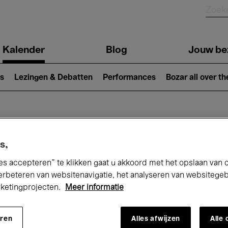
Kalender
Blog
Jouw be
ion
s
Lezingen & Debatten
Performances
Bozar all over th
Nu bij Bozar
s,
es accepteren” te klikken gaat u akkoord met het opslaan van 
erbeteren van websitenavigatie, het analyseren van websitege
andaag
Komende 7 dagen
Augustus
rketingprojecten.
Meer informatie
Zaterdag 01 - Maandag 31 Augustus 202
eren
Alles afwijzen
Alle