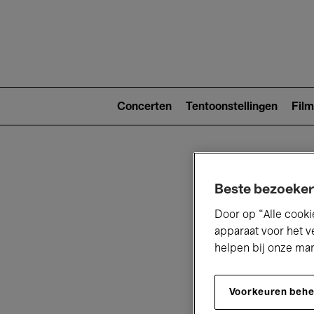
Main
navigat
Main
navigation
Concerten
Tentoonstellingen
Film
(level
2)
Beste bezoeker
Door op “Alle cooki
apparaat voor het v
helpen bij onze ma
V
Voorkeuren beh
D