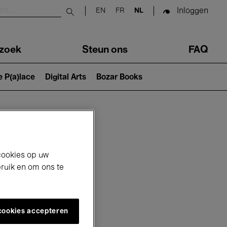
Inloggen
EN
FR
NL
Submit search
zoek
Steun ons
FAQ
e P(a)lace
Digital Arts
Bozar Books
cookies op uw
bruik en om ons te
 cookies accepteren
26