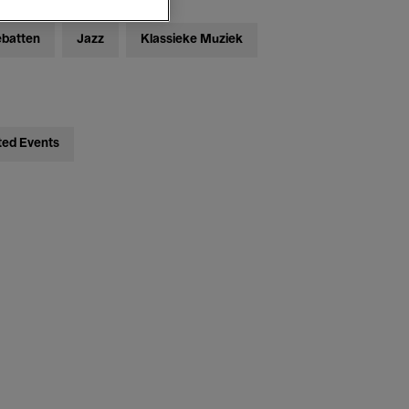
ebatten
Jazz
Klassieke Muziek
ted Events