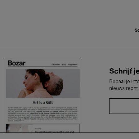
Sc
Schrijf j
Bepaal je int
nieuws recht 