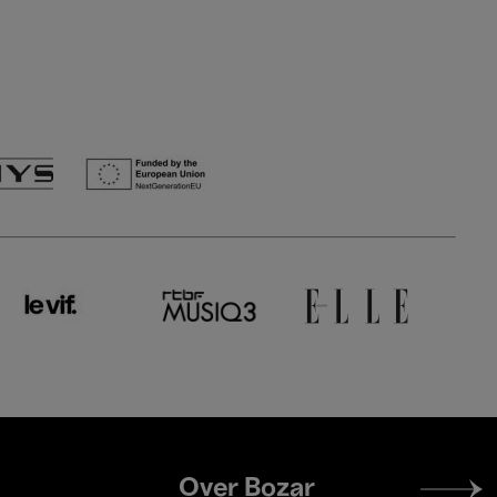
Footer
Over Bozar