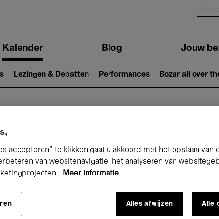
Kalender
Blog
Jouw be
ion
s
Lezingen & Debatten
Performances
Bozar all over th
Nu bij Bozar
s,
es accepteren” te klikken gaat u akkoord met het opslaan van 
erbeteren van websitenavigatie, het analyseren van websitege
rketingprojecten.
Meer informatie
andaag
Komende 7 dagen
September
eren
Alles afwijzen
Alle
insdag 01 - Woensdag 30 September 20