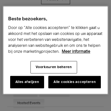
Alle evenementen
Concerten
Beste bezoekers,
Tentoonstellingen
Films
Door op “Alle cookies accepteren” te klikken gaat u
akkoord met het opslaan van cookies op uw apparaat
Performances
Lezingen & Debatten
voor het verbeteren van websitenavigatie, het
analyseren van websitegebruik en om ons te helpen
Jazz
Klassieke Muziek
Global Music
bij onze marketingprojecten.
Meer informatie
Elektronische Muziek
Voorkeuren beheren
Voor iedereen
Kids’ Palace
Alles afwijzen
Alle cookies accepteren
Onderwijs
Rondleidingen
Hosted Events