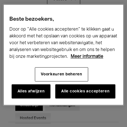
Alle evenementen
Concerten
Beste bezoekers,
Door op “Alle cookies accepteren” te klikken gaat u
Tentoonstellingen
Films
akkoord met het opslaan van cookies op uw apparaat
voor het verbeteren van websitenavigatie, het
Performances
Lezingen & Debatten
analyseren van websitegebruik en om ons te helpen
Jazz
Klassieke Muziek
Global Music
bij onze marketingprojecten.
Meer informatie
Elektronische Muziek
Voorkeuren beheren
Alles afwijzen
Alle cookies accepteren
Voor iedereen
Kids’ Palace
Onderwijs
Rondleidingen
Hosted Events