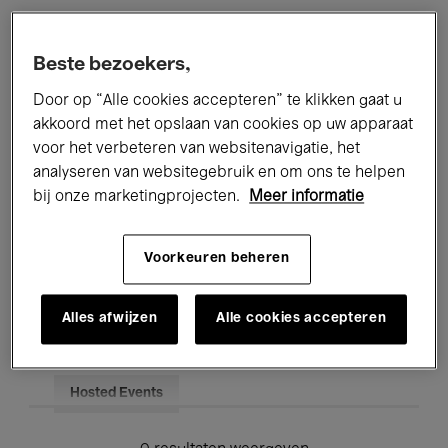
Alle evenementen
Concerten
Beste bezoekers,
Tentoonstellingen
Films
Door op “Alle cookies accepteren” te klikken gaat u
akkoord met het opslaan van cookies op uw apparaat
Performances
Lezingen & Debatten
voor het verbeteren van websitenavigatie, het
analyseren van websitegebruik en om ons te helpen
Jazz
Klassieke Muziek
Global Music
bij onze marketingprojecten.
Meer informatie
Elektronische Muziek
Voorkeuren beheren
Voor iedereen
Kids’ Palace
Alles afwijzen
Alle cookies accepteren
Onderwijs
Rondleidingen
Hosted Events