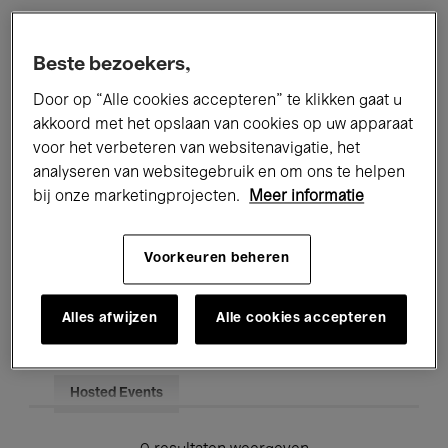
Alle evenementen
Concerten
Beste bezoekers,
Tentoonstellingen
Films
Door op “Alle cookies accepteren” te klikken gaat u
akkoord met het opslaan van cookies op uw apparaat
Performances
Lezingen & Debatten
voor het verbeteren van websitenavigatie, het
analyseren van websitegebruik en om ons te helpen
Jazz
Klassieke Muziek
Global Music
bij onze marketingprojecten.
Meer informatie
Elektronische Muziek
Voorkeuren beheren
Voor iedereen
Kids’ Palace
Alles afwijzen
Alle cookies accepteren
Onderwijs
Rondleidingen
Hosted Events