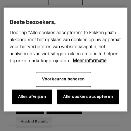
Alle evenementen
Concerten
Beste bezoekers,
Tentoonstellingen
Films
Door op “Alle cookies accepteren” te klikken gaat u
akkoord met het opslaan van cookies op uw apparaat
Performances
Lezingen & Debatten
voor het verbeteren van websitenavigatie, het
analyseren van websitegebruik en om ons te helpen
Jazz
Klassieke Muziek
Global Music
bij onze marketingprojecten.
Meer informatie
Elektronische Muziek
Voorkeuren beheren
Voor iedereen
Kids’ Palace
Alles afwijzen
Alle cookies accepteren
Onderwijs
Rondleidingen
Hosted Events