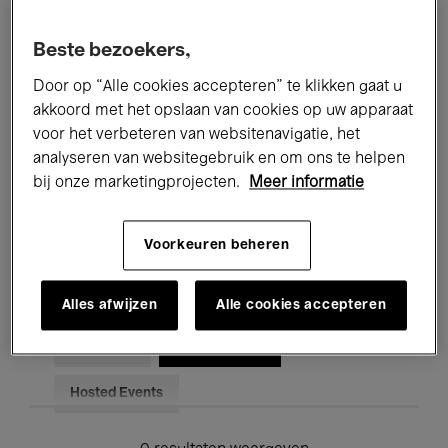
Alle evenementen
Concerten
Beste bezoekers,
Tentoonstellingen
Films
Door op “Alle cookies accepteren” te klikken gaat u
akkoord met het opslaan van cookies op uw apparaat
Performances
Lezingen & Debatten
voor het verbeteren van websitenavigatie, het
analyseren van websitegebruik en om ons te helpen
Jazz
Klassieke Muziek
Global Music
bij onze marketingprojecten.
Meer informatie
Elektronische Muziek
Voorkeuren beheren
Voor iedereen
Kids’ Palace
Alles afwijzen
Alle cookies accepteren
Onderwijs
Rondleidingen
Hosted Events