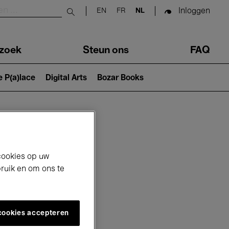
Inloggen
EN
FR
NL
Submit search
zoek
Steun ons
FAQ
e P(a)lace
Digital Arts
Bozar Books
cookies op uw
bruik en om ons te
 cookies accepteren