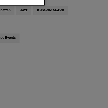
ebatten
Jazz
Klassieke Muziek
ted Events