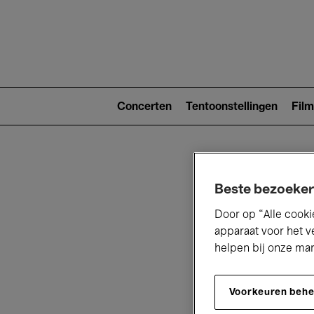
Main
navigat
Main
navigation
Concerten
Tentoonstellingen
Film
(level
2)
Beste bezoeker
Door op “Alle cooki
apparaat voor het v
helpen bij onze ma
V
Voorkeuren beh