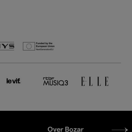
Footer
Over Bozar