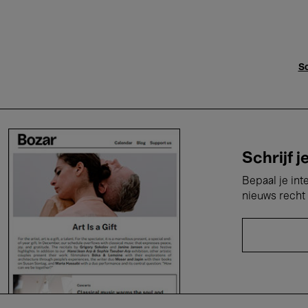
Sc
Schrijf j
Bepaal je int
nieuws recht 