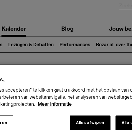
Kalender
Blog
Jouw be
ion
s
Lezingen & Debatten
Performances
Bozar all over th
Nu bij Bozar
s,
es accepteren” te klikken gaat u akkoord met het opslaan van 
erbeteren van websitenavigatie, het analyseren van websitege
rketingprojecten.
Meer informatie
andaag
Komende 7 dagen
Maand
eren
Alles afwijzen
Alle
Vrijdag 01 - Zondag 31 Mei 2026