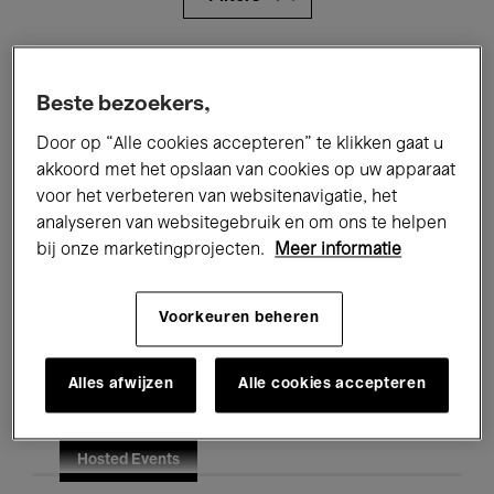
Alle evenementen
Concerten
Beste bezoekers,
Tentoonstellingen
Films
Door op “Alle cookies accepteren” te klikken gaat u
Performances
Lezingen & Debatten
akkoord met het opslaan van cookies op uw apparaat
voor het verbeteren van websitenavigatie, het
Jazz
Klassieke Muziek
Global Music
analyseren van websitegebruik en om ons te helpen
bij onze marketingprojecten.
Meer informatie
Elektronische Muziek
Voorkeuren beheren
Voor iedereen
Kids’ Palace
Alles afwijzen
Alle cookies accepteren
Onderwijs
Rondleidingen
Hosted Events