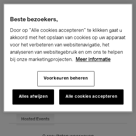
Alle evenementen
Concerten
Beste bezoekers,
Tentoonstellingen
Films
Door op “Alle cookies accepteren” te klikken gaat u
akkoord met het opslaan van cookies op uw apparaat
Performances
Lezingen & Debatten
voor het verbeteren van websitenavigatie, het
analyseren van websitegebruik en om ons te helpen
Jazz
Klassieke Muziek
Global Music
bij onze marketingprojecten.
Meer informatie
Elektronische Muziek
Voorkeuren beheren
Voor iedereen
Kids’ Palace
Alles afwijzen
Alle cookies accepteren
Onderwijs
Rondleidingen
Hosted Events