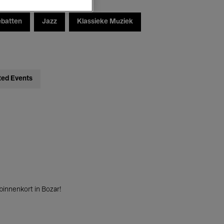
ebatten
Jazz
Klassieke Muziek
ted Events
innenkort in Bozar!