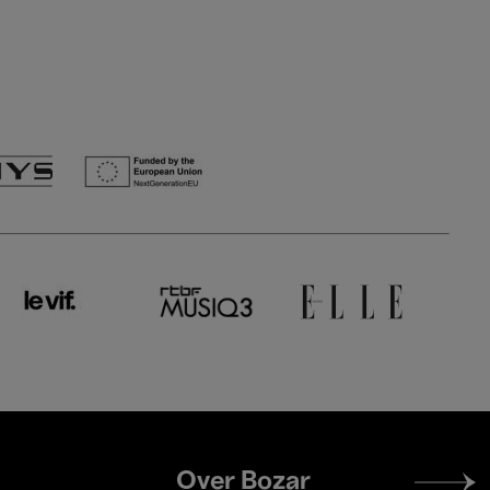
Footer
Over Bozar