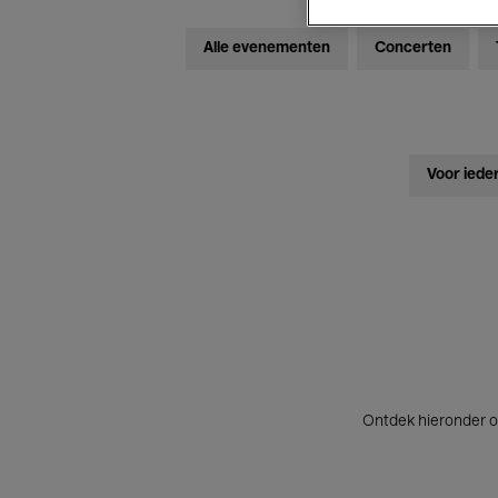
Alle evenementen
Concerten
Voor iede
Ontdek hieronder o