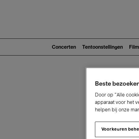
Main
navigat
Main
navigation
Concerten
Tentoonstellingen
Film
(level
2)
Beste bezoeker
Door op “Alle cooki
apparaat voor het v
helpen bij onze ma
V
Voorkeuren beh