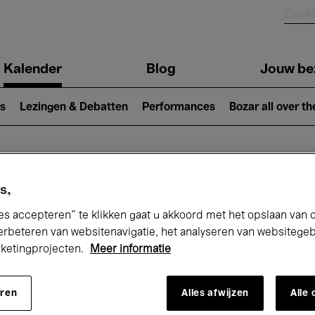
Kalender
Blog
Jouw be
ion
s
Lezingen & Debatten
Performances
Bozar all over th
Nu bij Bozar
s,
es accepteren” te klikken gaat u akkoord met het opslaan van 
erbeteren van websitenavigatie, het analyseren van websitege
rketingprojecten.
Meer informatie
andaag
Komende 7 dagen
Maand
eren
Alles afwijzen
Alle
Dinsdag 12 - Dinsdag 19 Mei 2026