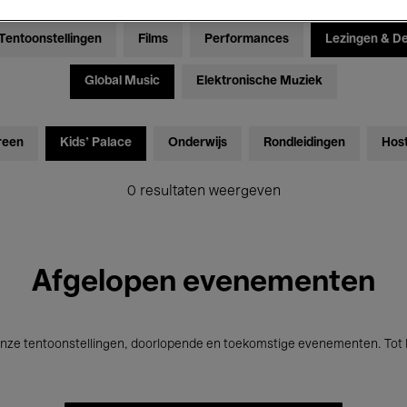
Tentoonstellingen
Films
Performances
Lezingen & D
Global Music
Elektronische Muziek
reen
Kids’ Palace
Onderwijs
Rondleidingen
Hos
0 resultaten weergeven
Afgelopen evenementen
nze tentoonstellingen, doorlopende en toekomstige evenementen. Tot b