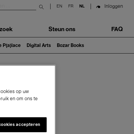
Inloggen
EN
FR
NL
Submit search
zoek
Steun ons
FAQ
e P(a)lace
Digital Arts
Bozar Books
cookies op uw
bruik en om ons te
 cookies accepteren