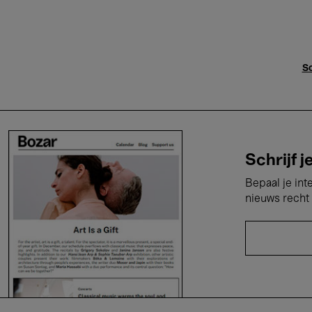
Sc
Schrijf j
Bepaal je int
nieuws recht 