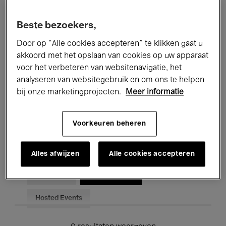
Alle evenementen
Concerten
Beste bezoekers,
Tentoonstellingen
Films
Door op “Alle cookies accepteren” te klikken gaat u
akkoord met het opslaan van cookies op uw apparaat
Performances
Lezingen & Debatten
voor het verbeteren van websitenavigatie, het
analyseren van websitegebruik en om ons te helpen
Jazz
Klassieke Muziek
Global Music
bij onze marketingprojecten.
Meer informatie
Elektronische Muziek
Voorkeuren beheren
Voor iedereen
Kids’ Palace
Alles afwijzen
Alle cookies accepteren
Onderwijs
Rondleidingen
Hosted Events