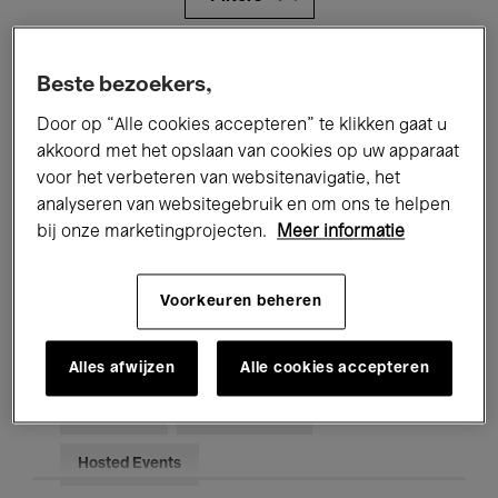
Alle evenementen
Concerten
Beste bezoekers,
Tentoonstellingen
Films
Door op “Alle cookies accepteren” te klikken gaat u
akkoord met het opslaan van cookies op uw apparaat
Performances
Lezingen & Debatten
voor het verbeteren van websitenavigatie, het
analyseren van websitegebruik en om ons te helpen
Jazz
Klassieke Muziek
Global Music
bij onze marketingprojecten.
Meer informatie
Elektronische Muziek
Voorkeuren beheren
Voor iedereen
Kids’ Palace
Alles afwijzen
Alle cookies accepteren
Onderwijs
Rondleidingen
Hosted Events