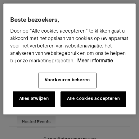
Alle evenementen
Concerten
Beste bezoekers,
Tentoonstellingen
Films
Door op “Alle cookies accepteren” te klikken gaat u
akkoord met het opslaan van cookies op uw apparaat
Performances
Lezingen & Debatten
voor het verbeteren van websitenavigatie, het
analyseren van websitegebruik en om ons te helpen
Jazz
Klassieke Muziek
Global Music
bij onze marketingprojecten.
Meer informatie
Elektronische Muziek
Voorkeuren beheren
Voor iedereen
Kids’ Palace
Alles afwijzen
Alle cookies accepteren
Onderwijs
Rondleidingen
Hosted Events