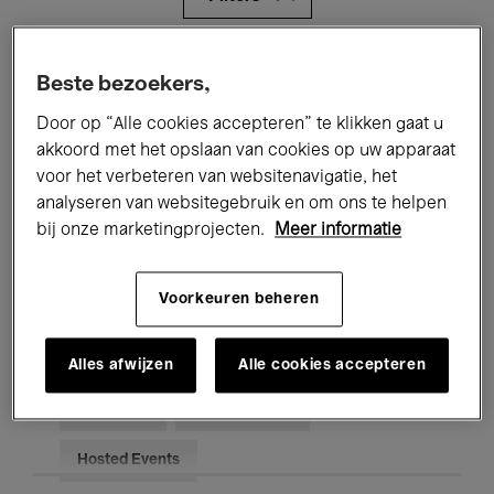
Alle evenementen
Concerten
Beste bezoekers,
Tentoonstellingen
Films
Door op “Alle cookies accepteren” te klikken gaat u
akkoord met het opslaan van cookies op uw apparaat
Performances
Lezingen & Debatten
voor het verbeteren van websitenavigatie, het
analyseren van websitegebruik en om ons te helpen
Jazz
Klassieke Muziek
Global Music
bij onze marketingprojecten.
Meer informatie
Elektronische Muziek
Voorkeuren beheren
Voor iedereen
Kids’ Palace
Alles afwijzen
Alle cookies accepteren
Onderwijs
Rondleidingen
Hosted Events