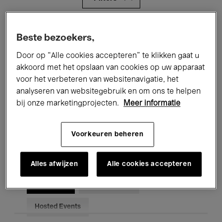
Alle evenementen
Concerten
Beste bezoekers,
Tentoonstellingen
Films
Door op “Alle cookies accepteren” te klikken gaat u
akkoord met het opslaan van cookies op uw apparaat
Performances
Lezingen & Debatten
voor het verbeteren van websitenavigatie, het
analyseren van websitegebruik en om ons te helpen
Jazz
Klassieke Muziek
Global Music
bij onze marketingprojecten.
Meer informatie
Elektronische Muziek
Voorkeuren beheren
Voor iedereen
Kids’ Palace
Alles afwijzen
Alle cookies accepteren
Onderwijs
Rondleidingen
Hosted Events