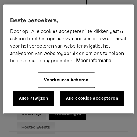
Alle evenementen
Concerten
Beste bezoekers,
Door op “Alle cookies accepteren” te klikken gaat u
Tentoonstellingen
Films
akkoord met het opslaan van cookies op uw apparaat
voor het verbeteren van websitenavigatie, het
Performances
Lezingen & Debatten
analyseren van websitegebruik en om ons te helpen
Jazz
Klassieke Muziek
Global Music
bij onze marketingprojecten.
Meer informatie
Elektronische Muziek
Voorkeuren beheren
Alles afwijzen
Alle cookies accepteren
Voor iedereen
Kids’ Palace
Onderwijs
Rondleidingen
Hosted Events