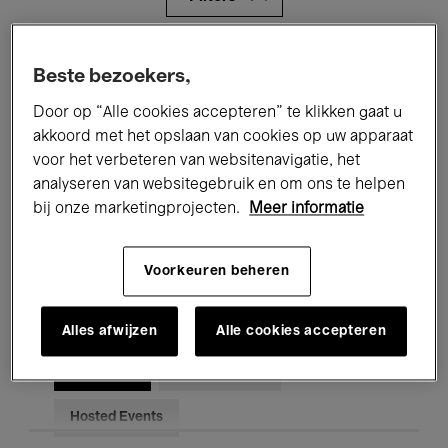
Alle evenementen
Concerten
Beste bezoekers,
Tentoonstellingen
Films
Door op “Alle cookies accepteren” te klikken gaat u
akkoord met het opslaan van cookies op uw apparaat
Performances
Lezingen & Debatten
voor het verbeteren van websitenavigatie, het
analyseren van websitegebruik en om ons te helpen
Jazz
Klassieke Muziek
Global Music
bij onze marketingprojecten.
Meer informatie
Elektronische Muziek
Voorkeuren beheren
Voor iedereen
Kids’ Palace
Alles afwijzen
Alle cookies accepteren
Onderwijs
Rondleidingen
Hosted Events