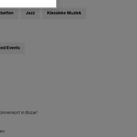
ebatten
Jazz
Klassieke Muziek
ted Events
innenkort in Bozar!
ten