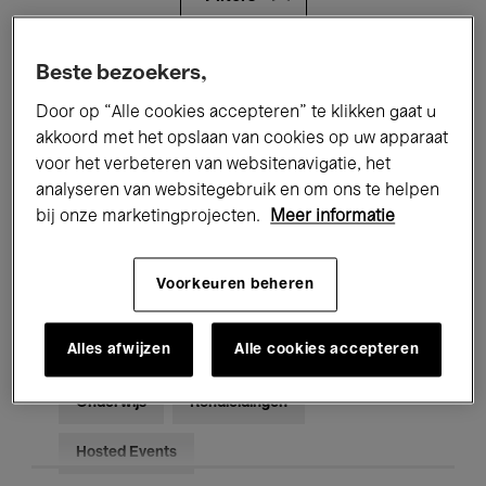
Alle evenementen
Concerten
Beste bezoekers,
Door op “Alle cookies accepteren” te klikken gaat u
Tentoonstellingen
Films
akkoord met het opslaan van cookies op uw apparaat
voor het verbeteren van websitenavigatie, het
Performances
Lezingen & Debatten
analyseren van websitegebruik en om ons te helpen
Jazz
Klassieke Muziek
Global Music
bij onze marketingprojecten.
Meer informatie
Elektronische Muziek
Voorkeuren beheren
Alles afwijzen
Alle cookies accepteren
Voor iedereen
Kids’ Palace
Onderwijs
Rondleidingen
Hosted Events