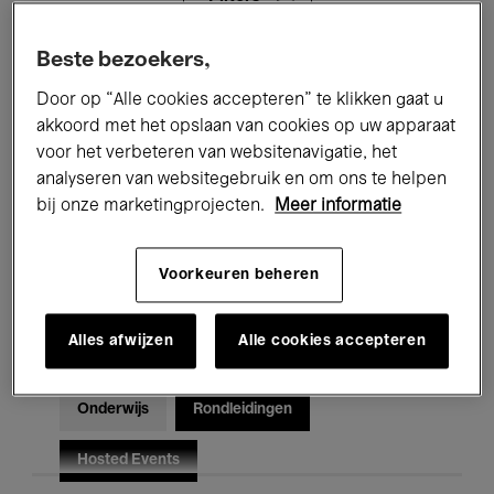
Beste bezoekers,
Alle evenementen
Concerten
Door op “Alle cookies accepteren” te klikken gaat u
Tentoonstellingen
Films
akkoord met het opslaan van cookies op uw apparaat
voor het verbeteren van websitenavigatie, het
Performances
Lezingen & Debatten
analyseren van websitegebruik en om ons te helpen
bij onze marketingprojecten.
Meer informatie
Jazz
Klassieke Muziek
Global Music
Elektronische Muziek
Voorkeuren beheren
Alles afwijzen
Alle cookies accepteren
Voor iedereen
Kids’ Palace
Onderwijs
Rondleidingen
Hosted Events