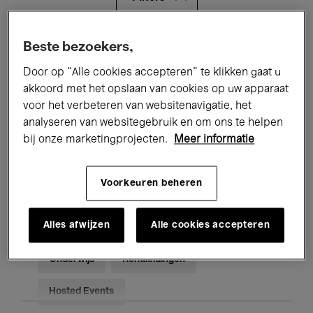
Alle evenementen
Concerten
Beste bezoekers,
Door op “Alle cookies accepteren” te klikken gaat u
Tentoonstellingen
Films
akkoord met het opslaan van cookies op uw apparaat
voor het verbeteren van websitenavigatie, het
Performances
Lezingen & Debatten
analyseren van websitegebruik en om ons te helpen
Jazz
Klassieke Muziek
Global Music
bij onze marketingprojecten.
Meer informatie
Elektronische Muziek
Voorkeuren beheren
Alles afwijzen
Alle cookies accepteren
Voor iedereen
Kids’ Palace
Onderwijs
Rondleidingen
Hosted Events