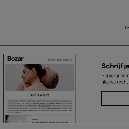
Sc
Schrijf j
Bepaal je int
nieuws recht 