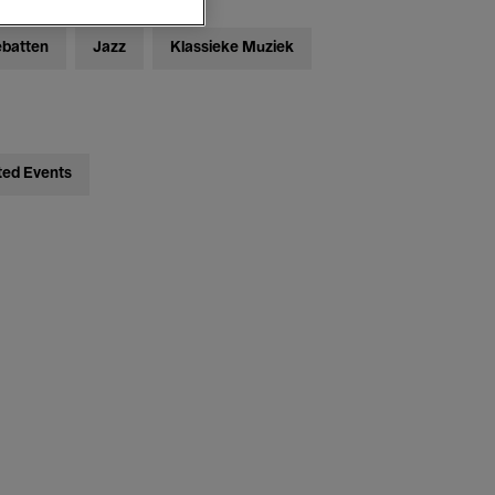
ebatten
Jazz
Klassieke Muziek
ted Events