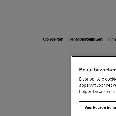
Main
navigat
Main
navigation
Concerten
Tentoonstellingen
Film
(level
2)
Beste bezoeker
Door op “Alle cooki
apparaat voor het v
helpen bij onze ma
V
Voorkeuren beh