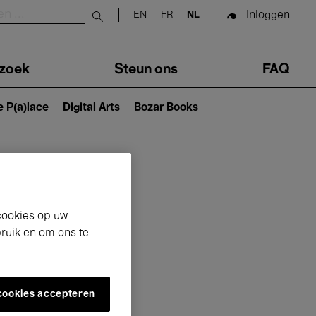
Inloggen
EN
FR
NL
Submit search
zoek
Steun ons
FAQ
e P(a)lace
Digital Arts
Bozar Books
cookies op uw
bruik en om ons te
 cookies accepteren