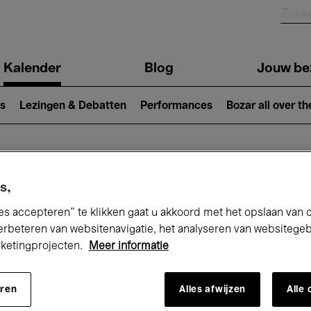
Kalender
Blog
Jouw be
ion
s
Lezingen & Debatten
Performances
Bozar all over th
Nu bij Bozar
s,
es accepteren” te klikken gaat u akkoord met het opslaan van 
erbeteren van websitenavigatie, het analyseren van websitege
rketingprojecten.
Meer informatie
andaag
Komende 7 dagen
Maand
eren
Alles afwijzen
Alle
Zondag 01 - Zaterdag 28 Februari 2026