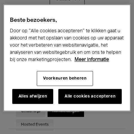
Alle evenementen
Concerten
Beste bezoekers,
Door op “Alle cookies accepteren” te klikken gaat u
Tentoonstellingen
Films
akkoord met het opslaan van cookies op uw apparaat
voor het verbeteren van websitenavigatie, het
Performances
Lezingen & Debatten
analyseren van websitegebruik en om ons te helpen
Jazz
Klassieke Muziek
Global Music
bij onze marketingprojecten.
Meer informatie
Elektronische Muziek
Voorkeuren beheren
Alles afwijzen
Alle cookies accepteren
Voor iedereen
Kids’ Palace
Onderwijs
Rondleidingen
Hosted Events